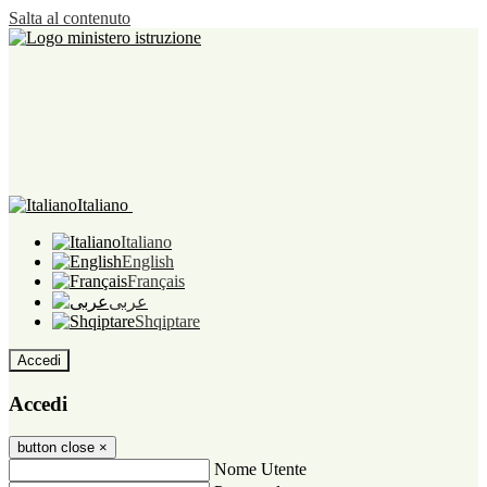
Salta al contenuto
Italiano
Italiano
English
Français
عربى
Shqiptare
Accedi
Accedi
button close
×
Nome Utente