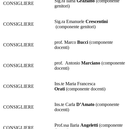
Sig.ra Ilaria
Graziano
(componente
CONSIGLIERE
genitori)
Sig.ra Emanuele
Crescentini
CONSIGLIERE
(componente genitori)
prof. Marco
Bucci
(componente
CONSIGLIERE
docenti)
prof. Antonio
Marciano
(componente
CONSIGLIERE
docenti)
Ins.te Maria Francesca
CONSIGLIERE
Orati
(componente docenti)
Ins.te Carla
D’Amato
(componente
CONSIGLIERE
docenti)
Prof.ssa Ilaria
Angeletti
(componente
CONSIGLIERE