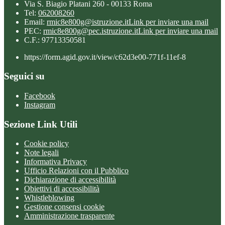
Via S. Biagio Platani 260 - 00133 Roma
Tel:
062008260
Email:
rmic8e800g@istruzione.it
Link per inviare una mail
PEC:
rmic8e800g@pec.istruzione.it
Link per inviare una mail
C.F.: 97713350581
https://form.agid.gov.it/view/c62d3e00-771f-11ef-8
Seguici su
Facebook
Instagram
Sezione Link Utili
Cookie policy
Note legali
Informativa Privacy
Ufficio Relazioni con il Pubblico
Dichiarazione di accessibilità
Obiettivi di accessibilità
Whistleblowing
Gestione consensi cookie
Amministrazione trasparente