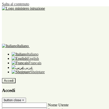
Salta al contenuto
Italiano
Italiano
English
Français
عربى
Shqiptare
Accedi
Accedi
button close
×
Nome Utente