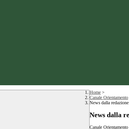
Home
>
Canale Orientamento
News dalla redazione
News dalla r
Canale Orientamento