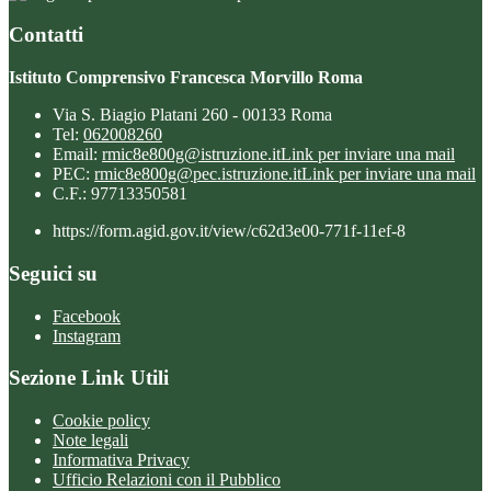
Contatti
Istituto Comprensivo Francesca Morvillo Roma
Via S. Biagio Platani 260 - 00133 Roma
Tel:
062008260
Email:
rmic8e800g@istruzione.it
Link per inviare una mail
PEC:
rmic8e800g@pec.istruzione.it
Link per inviare una mail
C.F.: 97713350581
https://form.agid.gov.it/view/c62d3e00-771f-11ef-8
Seguici su
Facebook
Instagram
Sezione Link Utili
Cookie policy
Note legali
Informativa Privacy
Ufficio Relazioni con il Pubblico