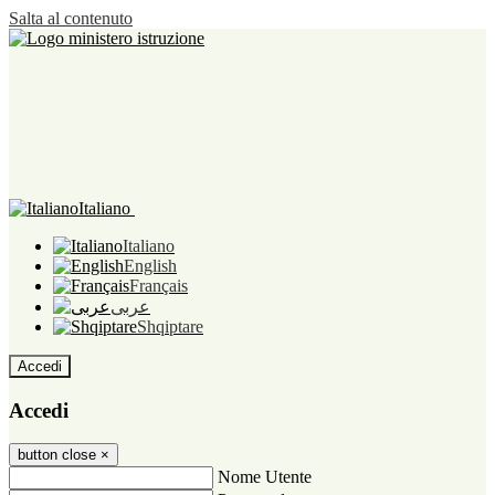
Salta al contenuto
Italiano
Italiano
English
Français
عربى
Shqiptare
Accedi
Accedi
button close
×
Nome Utente