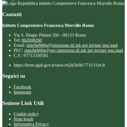
Istituto Comprensivo Francesca Morvillo Roma
Contatti
Istituto Comprensivo Francesca Morvillo Roma
Via S. Biagio Platani 260 - 00133 Roma
Tel:
062008260
Email:
rmic8e800g@istruzione.it
Link per inviare una mail
PEC:
rmic8e800g@pec.istruzione.it
Link per inviare una mail
C.F.: 97713350581
https://form.agid.gov.it/view/c62d3e00-771f-11ef-8
Seguici su
Facebook
Instagram
Sezione Link Utili
Cookie policy
Note legali
Informativa Privacy