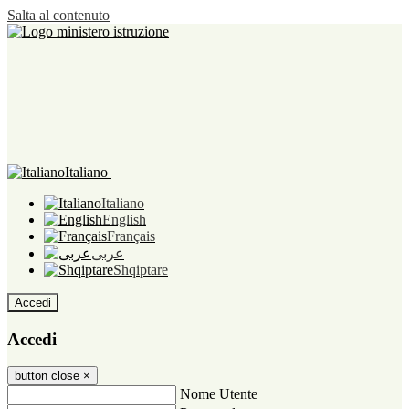
Salta al contenuto
Italiano
Italiano
English
Français
عربى
Shqiptare
Accedi
Accedi
button close
×
Nome Utente