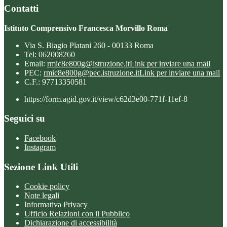
Contatti
Istituto Comprensivo Francesca Morvillo Roma
Via S. Biagio Platani 260 - 00133 Roma
Tel:
062008260
Email:
rmic8e800g@istruzione.it
Link per inviare una mail
PEC:
rmic8e800g@pec.istruzione.it
Link per inviare una mail
C.F.: 97713350581
https://form.agid.gov.it/view/c62d3e00-771f-11ef-8
Seguici su
Facebook
Instagram
Sezione Link Utili
Cookie policy
Note legali
Informativa Privacy
Ufficio Relazioni con il Pubblico
Dichiarazione di accessibilità