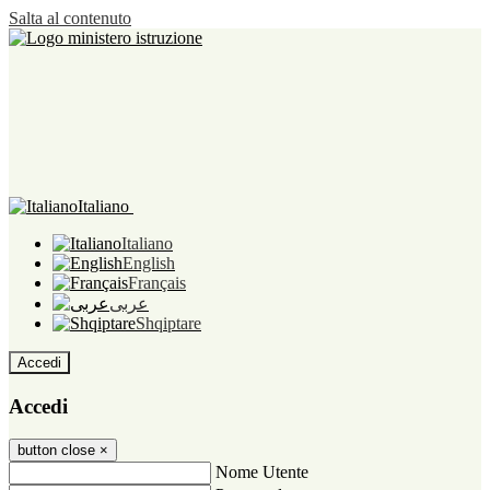
Salta al contenuto
Italiano
Italiano
English
Français
عربى
Shqiptare
Accedi
Accedi
button close
×
Nome Utente