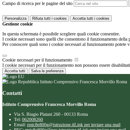
Campo di ricerca per le pagine del sito
Personalizza
Rifiuta tutti
i cookies
Accetta tutti
i cookies
Gestione cookie
In questa schermata è possibile scegliere quali cookie consentire.
I cookie necessari sono quelli che consentono il funzionamento della pi
Per conoscere quali sono i cookie necessari al funzionamento potete v
Cookie necessari per il funzionamento
I cookie necessari per il funzionamento non possono essere disabilitati.
Accetta tutti
Salva le preferenze
Istituto Comprensivo Francesca Morvillo Roma
Contatti
Istituto Comprensivo Francesca Morvillo Roma
Via S. Biagio Platani 260 - 00133 Roma
Tel:
062008260
Email:
rmic8e800g@istruzione.it
Link per inviare una mail
PEC:
rmic8e800g@pec.istruzione.it
Link per inviare una mail