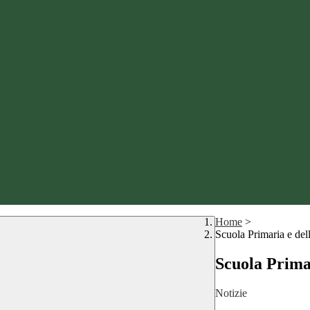
Home
>
Scuola Primaria e del
Scuola Prima
Notizie