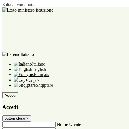
Salta al contenuto
Italiano
Italiano
English
Français
عربى
Shqiptare
Accedi
Accedi
button close
×
Nome Utente