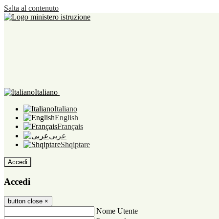
Salta al contenuto
Italiano
Italiano
English
Français
عربى
Shqiptare
Accedi
Accedi
button close
×
Nome Utente