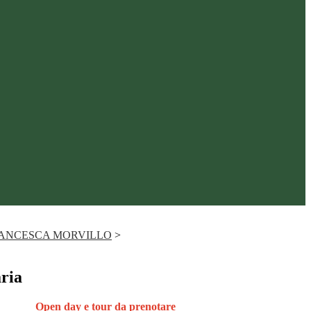
FRANCESCA MORVILLO
>
ria
Open day e tour da prenotare