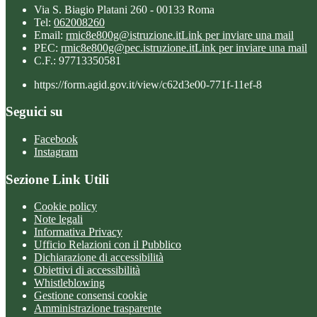
Via S. Biagio Platani 260 - 00133 Roma
Tel:
062008260
Email:
rmic8e800g@istruzione.it
Link per inviare una mail
PEC:
rmic8e800g@pec.istruzione.it
Link per inviare una mail
C.F.: 97713350581
https://form.agid.gov.it/view/c62d3e00-771f-11ef-8
Seguici su
Facebook
Instagram
Sezione Link Utili
Cookie policy
Note legali
Informativa Privacy
Ufficio Relazioni con il Pubblico
Dichiarazione di accessibilità
Obiettivi di accessibilità
Whistleblowing
Gestione consensi cookie
Amministrazione trasparente