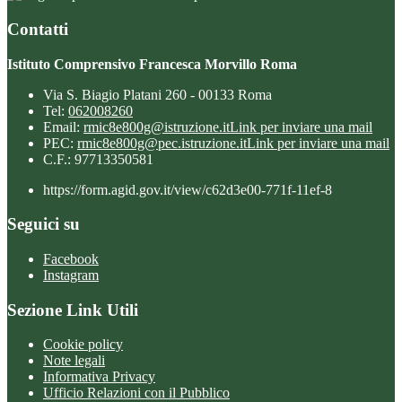
Contatti
Istituto Comprensivo Francesca Morvillo Roma
Via S. Biagio Platani 260 - 00133 Roma
Tel:
062008260
Email:
rmic8e800g@istruzione.it
Link per inviare una mail
PEC:
rmic8e800g@pec.istruzione.it
Link per inviare una mail
C.F.: 97713350581
https://form.agid.gov.it/view/c62d3e00-771f-11ef-8
Seguici su
Facebook
Instagram
Sezione Link Utili
Cookie policy
Note legali
Informativa Privacy
Ufficio Relazioni con il Pubblico