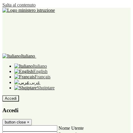
Salta al contenuto
Italiano
Italiano
English
Français
عربى
Shqiptare
Accedi
Accedi
button close
×
Nome Utente