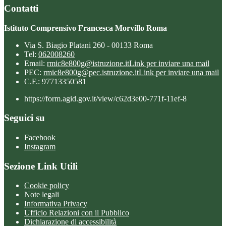
Contatti
Istituto Comprensivo Francesca Morvillo Roma
Via S. Biagio Platani 260 - 00133 Roma
Tel:
062008260
Email:
rmic8e800g@istruzione.it
Link per inviare una mail
PEC:
rmic8e800g@pec.istruzione.it
Link per inviare una mail
C.F.: 97713350581
https://form.agid.gov.it/view/c62d3e00-771f-11ef-8
Seguici su
Facebook
Instagram
Sezione Link Utili
Cookie policy
Note legali
Informativa Privacy
Ufficio Relazioni con il Pubblico
Dichiarazione di accessibilità