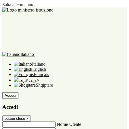
Salta al contenuto
Italiano
Italiano
English
Français
عربى
Shqiptare
Accedi
Accedi
button close
×
Nome Utente