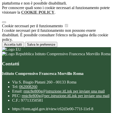
piattaforma e non è possibile disabilitarli.
Per conoscere quali sono i cookie necessari al funzionamento potete
visionare la
COOKIE POLICY
.
Cookie necessari per il funzionamento
I cookie necessari per il funzionamento non possono essere
disabilitati. È possibile consultare l'elenco nella pagina della cookie
policy.
Accetta tutti
Salva le preferenze
Istituto Comprensivo Francesca Morvillo Roma
Contatti
Istituto Comprensivo Francesca Morvillo Roma
Via S. Biagio Platani 260 - 00133 Roma
Tel:
062008260
Email:
rmic8e800g@istruzione.it
Link per inviare una mail
PEC:
rmic8e800g@pec.istruzione.it
Link per inviare una mail
C.F.: 97713350581
https://form.agid.gov.it/view/c62d3e00-771f-11ef-8