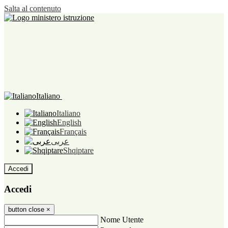
Salta al contenuto
Italiano
Italiano
English
Français
عربى
Shqiptare
Accedi
Accedi
button close
×
Nome Utente