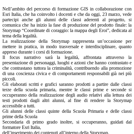
Nell’ambito del percorso di formazione GIS in collaborazione con
Esri Italia, che ha coinvolto i docenti e che da oggi, 23 marzo, vede
partecipi anche gli alunni delle classi aderenti al progetto, si
comunica che ha inizio la fase di produzione del prodotto finale: la
Storymap “Coordinate di coraggio: la mappa degli Eroi”, dedicata al
tema della legalità.
La realizzazione della Storymap rappresenta un’occasione per
mettere in pratica, in modo trasversale e interdisciplinare, quanto
appreso durante i corsi di formazione.
Il focus narrativo sarà la legalità, affrontata attraverso la
presentazione di personaggi, luoghi e azioni che hanno contrastato e
che contrastano tuttora la criminalità, contribuendo alla promozione
di una coscienza civica e di comportamenti responsabili già nei più
piccoli.
Gli elaborati scritti e grafici saranno prodotti a partire dalle classi
terze della scuola primaria, mentre le classi prime e seconde si
occuperanno della realizzazione degli audio relativi alla lettura dei
testi prodotti dagli altri alunni, al fine di rendere la Storymap
accessibile a tutti.
Gli alunni delle classi quinte della Scuola Primaria e delle classi
prime della Scuola
Secondaria di primo grado inoltre, si occuperanno, guidati dal
formatore Esri Italia,
dell’inserimento dei contenuti all’interno della Storymap.