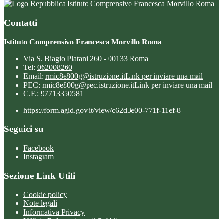
Istituto Comprensivo Francesca Morvillo Roma
Contatti
Istituto Comprensivo Francesca Morvillo Roma
Via S. Biagio Platani 260 - 00133 Roma
Tel:
062008260
Email:
rmic8e800g@istruzione.it
Link per inviare una mail
PEC:
rmic8e800g@pec.istruzione.it
Link per inviare una mail
C.F.: 97713350581
https://form.agid.gov.it/view/c62d3e00-771f-11ef-8
Seguici su
Facebook
Instagram
Sezione Link Utili
Cookie policy
Note legali
Informativa Privacy