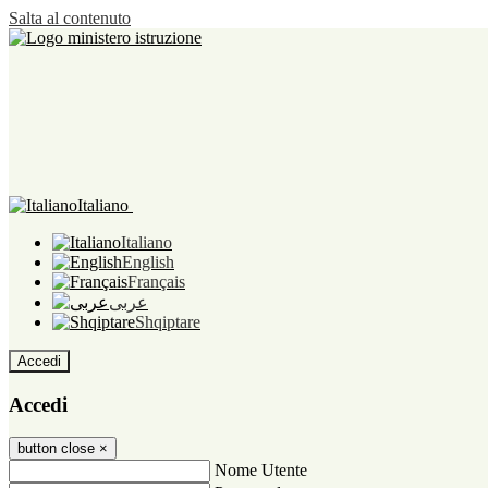
Salta al contenuto
Italiano
Italiano
English
Français
عربى
Shqiptare
Accedi
Accedi
button close
×
Nome Utente