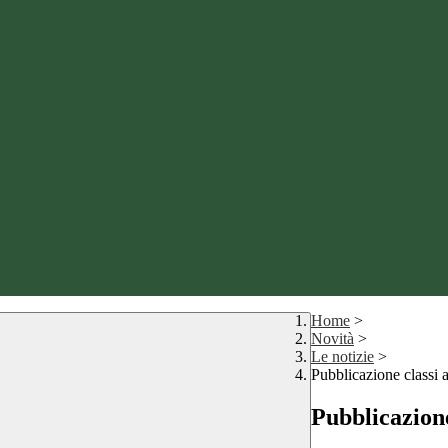
Home
>
Novità
>
Le notizie
>
Pubblicazione classi 
Pubblicazione