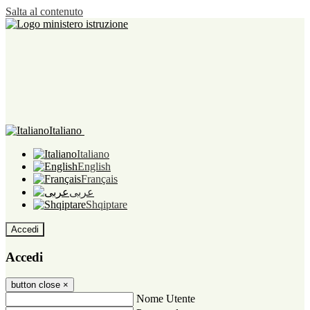
Salta al contenuto
Italiano
Italiano
English
Français
عربى
Shqiptare
Accedi
Accedi
button close
×
Nome Utente