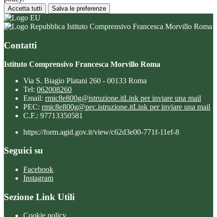
Accetta tutti
Salva le preferenze
Istituto Comprensivo Francesca Morvillo Roma
Contatti
Istituto Comprensivo Francesca Morvillo Roma
Via S. Biagio Platani 260 - 00133 Roma
Tel:
062008260
Email:
rmic8e800g@istruzione.it
Link per inviare una mail
PEC:
rmic8e800g@pec.istruzione.it
Link per inviare una mail
C.F.: 97713350581
https://form.agid.gov.it/view/c62d3e00-771f-11ef-8
Seguici su
Facebook
Instagram
Sezione Link Utili
Cookie policy