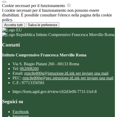
Cookie necessari per il funzionamento
I cookie necessari per il funzionamento non possono essere
disabilitati. È possibile consultare l'elenco nella pagina della cookie
policy.
Accetta tutti
Salva le preferenze
Istituto Comprensivo Francesca Morvillo Roma
Contatti
Istituto Comprensivo Francesca Morvillo Roma
Via S. Biagio Platani 260 - 00133 Roma
Tel:
062008260
Email:
rmic8e800g@istruzione.it
Link per inviare una mail
PEC:
rmic8e800g@pec.istruzione.it
Link per inviare una mail
C.F.: 97713350581
https://form.agid.gov.it/view/c62d3e00-771f-11ef-8
Seguici su
Facebook
Instagram