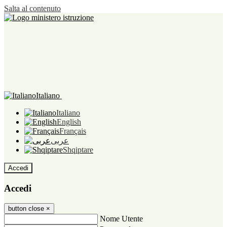
Salta al contenuto
Italiano
Italiano
English
Français
عربى
Shqiptare
Accedi
Accedi
button close
×
Nome Utente