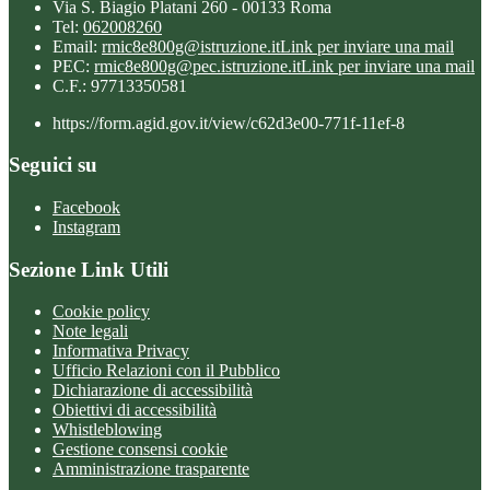
Via S. Biagio Platani 260 - 00133 Roma
Tel:
062008260
Email:
rmic8e800g@istruzione.it
Link per inviare una mail
PEC:
rmic8e800g@pec.istruzione.it
Link per inviare una mail
C.F.: 97713350581
https://form.agid.gov.it/view/c62d3e00-771f-11ef-8
Seguici su
Facebook
Instagram
Sezione Link Utili
Cookie policy
Note legali
Informativa Privacy
Ufficio Relazioni con il Pubblico
Dichiarazione di accessibilità
Obiettivi di accessibilità
Whistleblowing
Gestione consensi cookie
Amministrazione trasparente