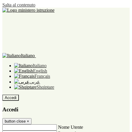
Salta al contenuto
Italiano
Italiano
English
Français
عربى
Shqiptare
Accedi
Accedi
button close
×
Nome Utente