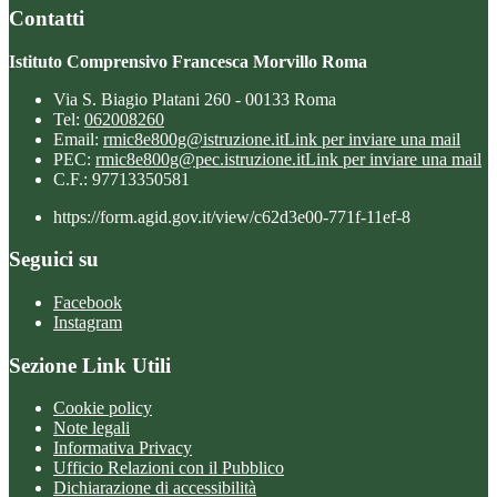
Contatti
Istituto Comprensivo Francesca Morvillo Roma
Via S. Biagio Platani 260 - 00133 Roma
Tel:
062008260
Email:
rmic8e800g@istruzione.it
Link per inviare una mail
PEC:
rmic8e800g@pec.istruzione.it
Link per inviare una mail
C.F.: 97713350581
https://form.agid.gov.it/view/c62d3e00-771f-11ef-8
Seguici su
Facebook
Instagram
Sezione Link Utili
Cookie policy
Note legali
Informativa Privacy
Ufficio Relazioni con il Pubblico
Dichiarazione di accessibilità