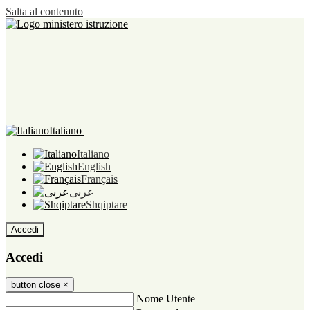
Salta al contenuto
Italiano
Italiano
English
Français
عربى
Shqiptare
Accedi
Accedi
button close
×
Nome Utente