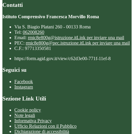
Contatti
Istituto Comprensivo Francesca Morvillo Roma
Via S. Biagio Platani 260 - 00133 Roma
Tel:
062008260
Email:
rmic8e800g@istruzione.it
Link per inviare una mail
PEC:
rmic8e800g@pec.istruzione.it
Link per inviare una mail
C.F.: 97713350581
https://form.agid.gov.it/view/c62d3e00-771f-11ef-8
Seguici su
Facebook
Instagram
Sezione Link Utili
Cookie policy
Note legali
Informativa Privacy
Ufficio Relazioni con il Pubblico
Dichiarazione di accessibilità