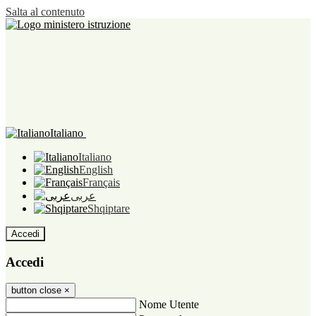
Salta al contenuto
Italiano
Italiano
English
Français
عربى
Shqiptare
Accedi
Accedi
button close
×
Nome Utente