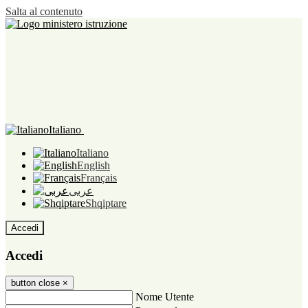
Salta al contenuto
Italiano
Italiano
English
Français
عربى
Shqiptare
Accedi
Accedi
button close
×
Nome Utente