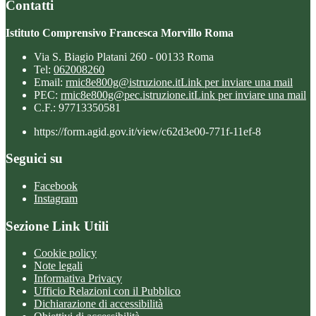
Contatti
Istituto Comprensivo Francesca Morvillo Roma
Via S. Biagio Platani 260 - 00133 Roma
Tel:
062008260
Email:
rmic8e800g@istruzione.it
Link per inviare una mail
PEC:
rmic8e800g@pec.istruzione.it
Link per inviare una mail
C.F.: 97713350581
https://form.agid.gov.it/view/c62d3e00-771f-11ef-8
Seguici su
Facebook
Instagram
Sezione Link Utili
Cookie policy
Note legali
Informativa Privacy
Ufficio Relazioni con il Pubblico
Dichiarazione di accessibilità