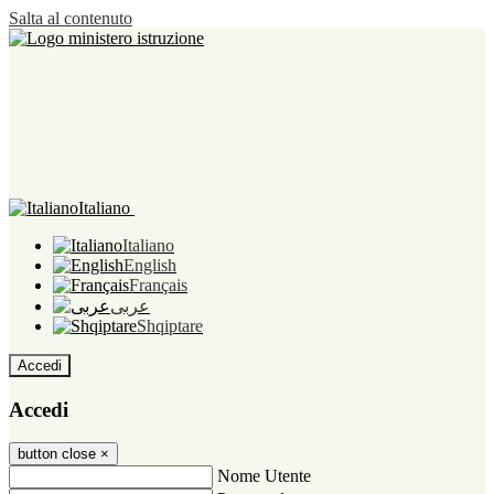
Salta al contenuto
Italiano
Italiano
English
Français
عربى
Shqiptare
Accedi
Accedi
button close
×
Nome Utente