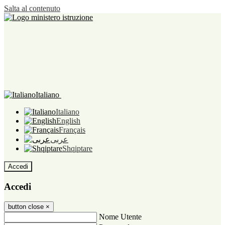
Salta al contenuto
Italiano
Italiano
English
Français
عربى
Shqiptare
Accedi
Accedi
button close
×
Nome Utente