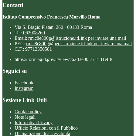
Contatti
Istituto Comprensivo Francesca Morvillo Roma
Via S. Biagio Platani 260 - 00133 Roma
Tel:
062008260
Email:
rmic8e800g@istruzione.it
Link per inviare una mail
PEC:
rmic8e800g@pec.istruzione.it
Link per inviare una mail
C.F.: 97713350581
https://form.agid.gov.it/view/c62d3e00-771f-11ef-8
Seguici su
Facebook
Instagram
Sezione Link Utili
Cookie policy
Note legali
Informativa Privacy
Ufficio Relazioni con il Pubblico
Dichiarazione di accessibilità