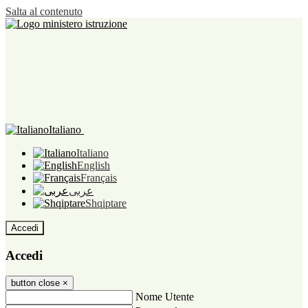
Salta al contenuto
Italiano
Italiano
English
Français
عربى
Shqiptare
Accedi
Accedi
button close
×
Nome Utente