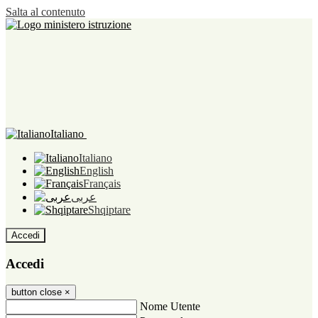
Salta al contenuto
Italiano
Italiano
English
Français
عربى
Shqiptare
Accedi
Accedi
button close
×
Nome Utente