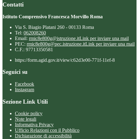
Contatti
Istituto Comprensivo Francesca Morvillo Roma
Via S. Biagio Platani 260 - 00133 Roma
Tel:
062008260
Email:
rmic8e800g@istruzione.it
Link per inviare una mail
PEC:
rmic8e800g@pec.istruzione.it
Link per inviare una mail
C.F.: 97713350581
https://form.agid.gov.it/view/c62d3e00-771f-11ef-8
Seguici su
Facebook
Instagram
Sezione Link Utili
Cookie policy
Note legali
Informativa Privacy
Ufficio Relazioni con il Pubblico
Dichiarazione di accessibilità