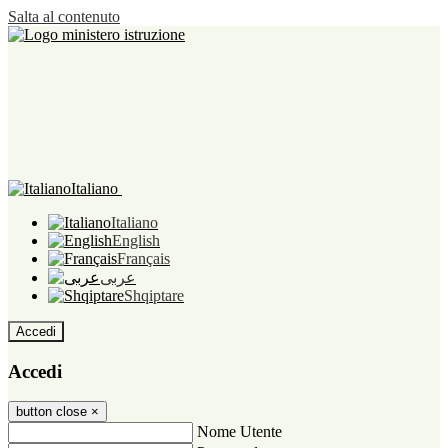
Salta al contenuto
Italiano
Italiano
English
Français
عربى
Shqiptare
Accedi
Accedi
button close
×
Nome Utente