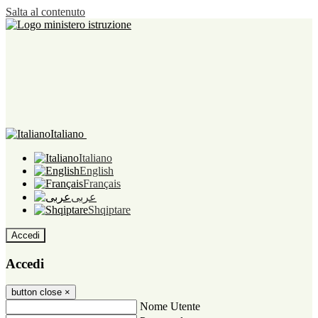
Salta al contenuto
Italiano
Italiano
English
Français
عربى
Shqiptare
Accedi
Accedi
button close
×
Nome Utente