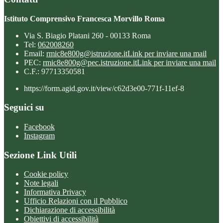
Istituto Comprensivo Francesca Morvillo Roma
Via S. Biagio Platani 260 - 00133 Roma
Tel:
062008260
Email:
rmic8e800g@istruzione.it
Link per inviare una mail
PEC:
rmic8e800g@pec.istruzione.it
Link per inviare una mail
C.F.: 97713350581
https://form.agid.gov.it/view/c62d3e00-771f-11ef-8
Seguici su
Facebook
Instagram
Sezione Link Utili
Cookie policy
Note legali
Informativa Privacy
Ufficio Relazioni con il Pubblico
Dichiarazione di accessibilità
Obiettivi di accessibilità