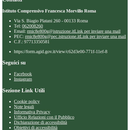
Istituto Comprensivo Francesca Morvillo Roma
Via S. Biagio Platani 260 - 00133 Roma
Tel:
062008260
Email:
rmic8e800g@istruzione.it
Link per inviare una mail
PEC:
rmic8e800g@pec.istruzione.it
Link per inviare una mail
C.F.: 97713350581
https://form.agid.gov.it/view/c62d3e00-771f-11ef-8
Seguici su
Facebook
Instagram
Sezione Link Utili
Cookie policy
Note legali
Informativa Privacy
Ufficio Relazioni con il Pubblico
Dichiarazione di accessibilità
Obiettivi di accessibilità