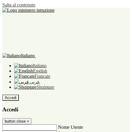
Salta al contenuto
Italiano
Italiano
English
Français
عربى
Shqiptare
Accedi
Accedi
button close
×
Nome Utente