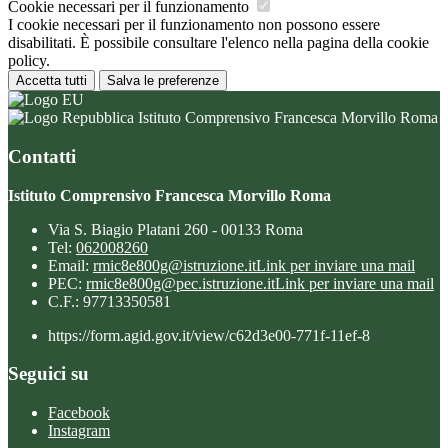
Cookie necessari per il funzionamento
I cookie necessari per il funzionamento non possono essere
disabilitati. È possibile consultare l'elenco nella pagina della cookie
policy.
Accetta tutti
Salva le preferenze
Istituto Comprensivo Francesca Morvillo Roma
Contatti
Istituto Comprensivo Francesca Morvillo Roma
Via S. Biagio Platani 260 - 00133 Roma
Tel:
062008260
Email:
rmic8e800g@istruzione.it
Link per inviare una mail
PEC:
rmic8e800g@pec.istruzione.it
Link per inviare una mail
C.F.: 97713350581
https://form.agid.gov.it/view/c62d3e00-771f-11ef-8
Seguici su
Facebook
Instagram