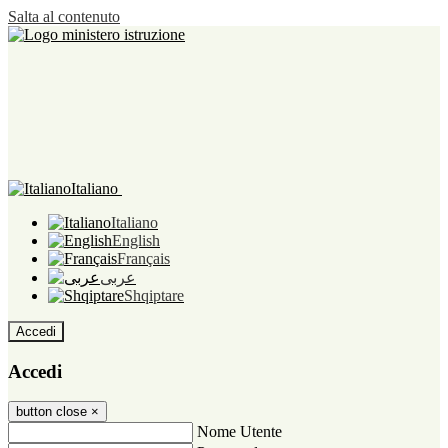
Salta al contenuto
Italiano
Italiano
English
Français
عربى
Shqiptare
Accedi
Accedi
button close
×
Nome Utente