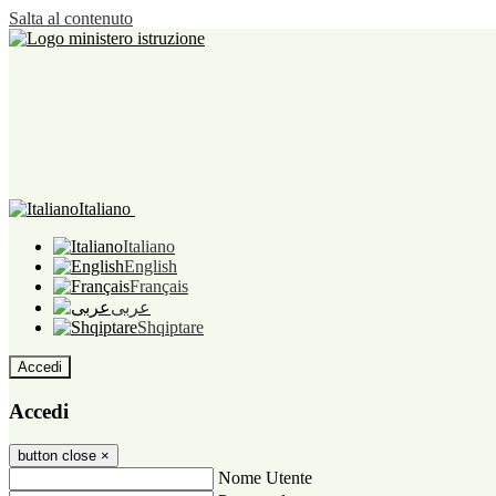
Salta al contenuto
Italiano
Italiano
English
Français
عربى
Shqiptare
Accedi
Accedi
button close
×
Nome Utente