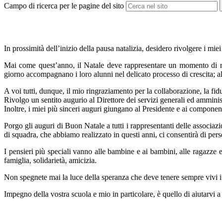
Campo di ricerca per le pagine del sito
In prossimità dell’inizio della pausa natalizia, desidero rivolgere i miei 
Mai come quest’anno, il Natale deve rappresentare un momento di ri
giorno
accompagnano i loro alunni nel delicato processo di crescita; 
A voi tutti, dunque, il mio ringraziamento per la collaborazione, la fidu
Rivolgo un sentito augurio al Direttore dei servizi generali ed amminis
Inoltre, i miei più sinceri auguri giungano al
Presidente
e ai c
omponenti
Porgo gli auguri di Buon Natale a tutti i rappresentanti delle associaz
di squadra, che abbiamo realizzato in
questi anni, ci consentirà di pers
I pensieri più speciali vanno alle bambine e ai bambini, alle ragazze e 
famiglia, solidarietà, amicizia.
Non spegnete mai la luce della speranza che deve tenere sempre vivi i 
Impegno della vostra scuola e mio in particolare, è quello di aiutarvi a 