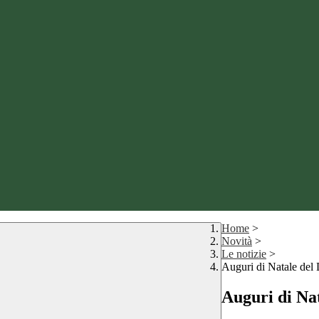
Home
>
Novità
>
Le notizie
>
Auguri di Natale del 
Auguri di Nat