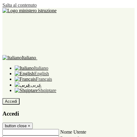
Salta al contenuto
Italiano
Italiano
English
Français
عربى
Shqiptare
Accedi
Accedi
button close
×
Nome Utente