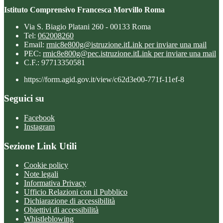
Istituto Comprensivo Francesca Morvillo Roma
Via S. Biagio Platani 260 - 00133 Roma
Tel:
062008260
Email:
rmic8e800g@istruzione.it
Link per inviare una mail
PEC:
rmic8e800g@pec.istruzione.it
Link per inviare una mail
C.F.: 97713350581
https://form.agid.gov.it/view/c62d3e00-771f-11ef-8
Seguici su
Facebook
Instagram
Sezione Link Utili
Cookie policy
Note legali
Informativa Privacy
Ufficio Relazioni con il Pubblico
Dichiarazione di accessibilità
Obiettivi di accessibilità
Whistleblowing