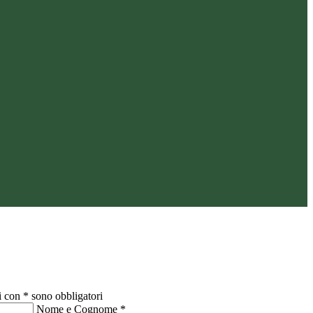
i con * sono obbligatori
Nome e Cognome
*