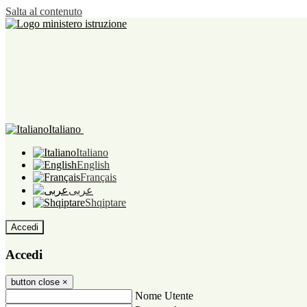
Salta al contenuto
Italiano
Italiano
English
Français
عربى
Shqiptare
Accedi
Accedi
button close
×
Nome Utente