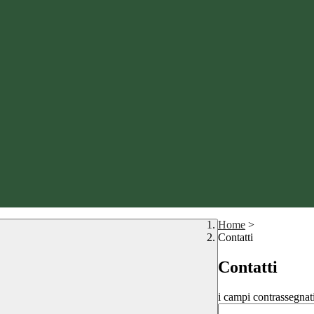
Home
>
Contatti
Contatti
i campi contrassegnat