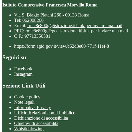
Istituto Comprensivo Francesca Morvillo Roma
Via S. Biagio Platani 260 - 00133 Roma
Tel:
062008260
Email:
rmic8e800g@istruzione.it
Link per inviare una mail
PEC:
rmic8e800g@pec.istruzione.it
Link per inviare una mail
C.F.: 97713350581
https://form.agid.gov.it/view/c62d3e00-771f-11ef-8
Seguici su
Facebook
Instagram
Sezione Link Utili
Cookie policy
Note legali
Informativa Privacy
Ufficio Relazioni con il Pubblico
Dichiarazione di accessibilità
Obiettivi di accessibilità
Whistleblowing