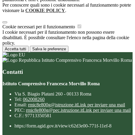
Per conoscere quali sono i cookie necessari al funzionamento potete
visionare la
COOKIE POLICY
.
Cookie necessari per il funzionamento
I cookie necessari per il funzionamento non possono essere
disabilitati. È possibile consultare l'elenco nella pagina della cookie
policy.
Accetta tutti
Salva le preferenze
Istituto Comprensivo Francesca Morvillo Roma
Contatti
Istituto Comprensivo Francesca Morvillo Roma
Via S. Biagio Platani 260 - 00133 Roma
Tel:
062008260
Email:
rmic8e800g@istruzione.it
Link per inviare una mail
PEC:
rmic8e800g@pec.istruzione.it
Link per inviare una mail
C.F.: 97713350581
https://form.agid.gov.it/view/c62d3e00-771f-11ef-8