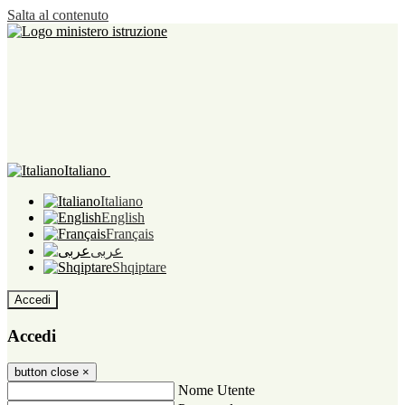
Salta al contenuto
Italiano
Italiano
English
Français
عربى
Shqiptare
Accedi
Accedi
button close
×
Nome Utente