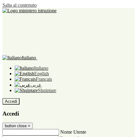
Salta al contenuto
Italiano
Italiano
English
Français
عربى
Shqiptare
Accedi
Accedi
button close
×
Nome Utente