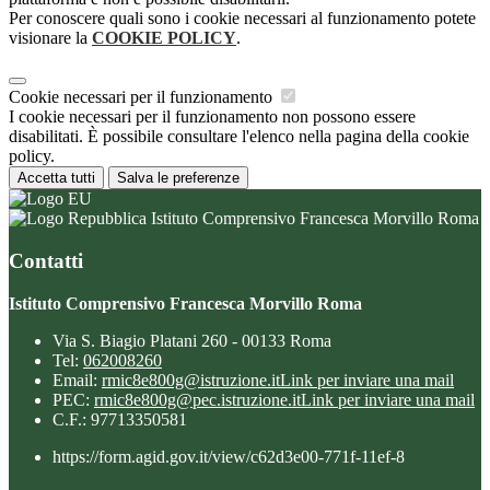
Per conoscere quali sono i cookie necessari al funzionamento potete
visionare la
COOKIE POLICY
.
Cookie necessari per il funzionamento
I cookie necessari per il funzionamento non possono essere
disabilitati. È possibile consultare l'elenco nella pagina della cookie
policy.
Accetta tutti
Salva le preferenze
Istituto Comprensivo Francesca Morvillo Roma
Contatti
Istituto Comprensivo Francesca Morvillo Roma
Via S. Biagio Platani 260 - 00133 Roma
Tel:
062008260
Email:
rmic8e800g@istruzione.it
Link per inviare una mail
PEC:
rmic8e800g@pec.istruzione.it
Link per inviare una mail
C.F.: 97713350581
https://form.agid.gov.it/view/c62d3e00-771f-11ef-8