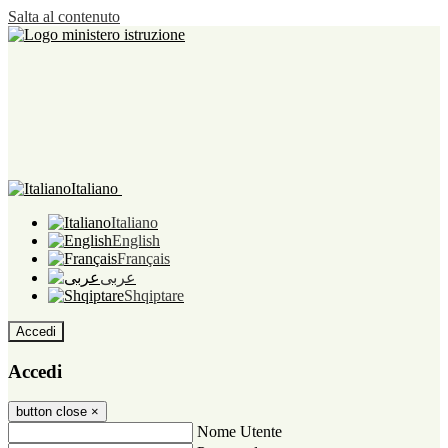
Salta al contenuto
Italiano
Italiano
English
Français
عربى
Shqiptare
Accedi
Accedi
button close
×
Nome Utente