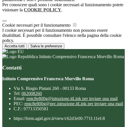
Per conoscere quali sono i cookie necessari al funzionamento potete
visionare la
COOKIE POLICY
.
Cookie necessari per il funzionamento
I cookie necessari per il funzionamento non possono essere
disabilitati. È possibile consultare l'elenco nella pagina della cookie
policy.
Accetta tutti
Salva le preferenze
Istituto Comprensivo Francesca Morvillo Roma
Contatti
Istituto Comprensivo Francesca Morvillo Roma
Via S. Biagio Platani 260 - 00133 Roma
Tel:
062008260
Email:
rmic8e800g@istruzione.it
Link per inviare una mail
PEC:
rmic8e800g@pec.istruzione.it
Link per inviare una mail
C.F.: 97713350581
https://form.agid.gov.it/view/c62d3e00-771f-11ef-8