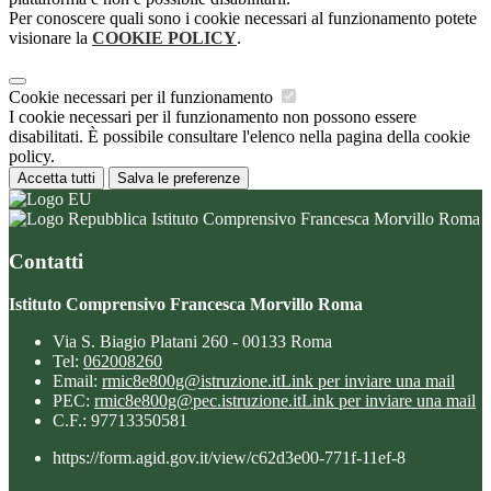
Per conoscere quali sono i cookie necessari al funzionamento potete
visionare la
COOKIE POLICY
.
Cookie necessari per il funzionamento
I cookie necessari per il funzionamento non possono essere
disabilitati. È possibile consultare l'elenco nella pagina della cookie
policy.
Accetta tutti
Salva le preferenze
Istituto Comprensivo Francesca Morvillo Roma
Contatti
Istituto Comprensivo Francesca Morvillo Roma
Via S. Biagio Platani 260 - 00133 Roma
Tel:
062008260
Email:
rmic8e800g@istruzione.it
Link per inviare una mail
PEC:
rmic8e800g@pec.istruzione.it
Link per inviare una mail
C.F.: 97713350581
https://form.agid.gov.it/view/c62d3e00-771f-11ef-8