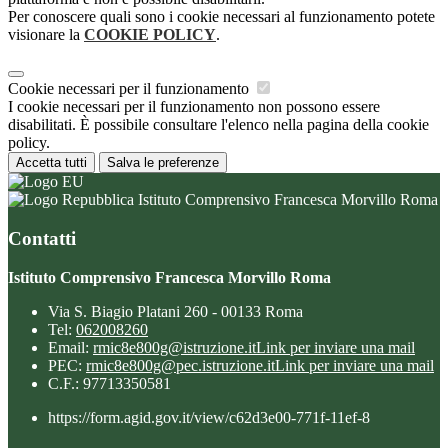
Per conoscere quali sono i cookie necessari al funzionamento potete
visionare la
COOKIE POLICY
.
Cookie necessari per il funzionamento
I cookie necessari per il funzionamento non possono essere
disabilitati. È possibile consultare l'elenco nella pagina della cookie
policy.
Accetta tutti
Salva le preferenze
Istituto Comprensivo Francesca Morvillo Roma
Contatti
Istituto Comprensivo Francesca Morvillo Roma
Via S. Biagio Platani 260 - 00133 Roma
Tel:
062008260
Email:
rmic8e800g@istruzione.it
Link per inviare una mail
PEC:
rmic8e800g@pec.istruzione.it
Link per inviare una mail
C.F.: 97713350581
https://form.agid.gov.it/view/c62d3e00-771f-11ef-8