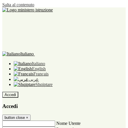
Salta al contenuto
Italiano
Italiano
English
Français
عربى
Shqiptare
Accedi
Accedi
button close
×
Nome Utente