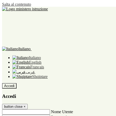
Salta al contenuto
Italiano
Italiano
English
Français
عربى
Shqiptare
Accedi
Accedi
button close
×
Nome Utente