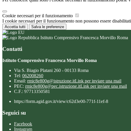
Cookie necessari per il funzionamento
I cookie necessari per il funzionamento non possono essere disabilitati.
Accetta tutti
Salva le preferenze
Istituto Comprensivo Francesca Morvillo Roma
Contatti
Istituto Comprensivo Francesca Morvillo Roma
Via S. Biagio Platani 260 - 00133 Roma
Tel:
062008260
Email:
rmic8e800g@istruzione.it
Link per inviare una mail
PEC:
rmic8e800g@pec.istruzione.it
Link per inviare una mail
C.F.: 97713350581
https://form.agid.gov.it/view/c62d3e00-771f-11ef-8
Seguici su
Facebook
Instagram