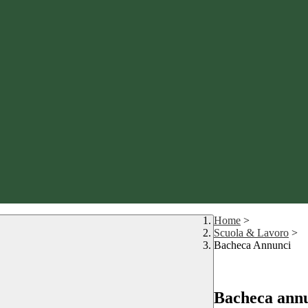
Home
>
Scuola & Lavoro
>
Bacheca Annunci
Bacheca ann