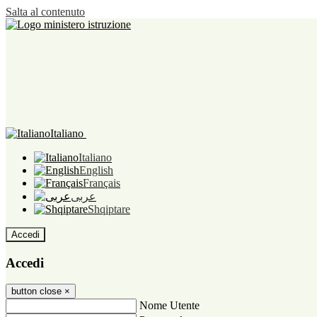
Salta al contenuto
Italiano
Italiano
English
Français
عربى
Shqiptare
Accedi
Accedi
button close
×
Nome Utente