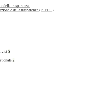
 e della trasparenza
ruzione e della trasparenza (PTPCT)
tività
5
stionale
2