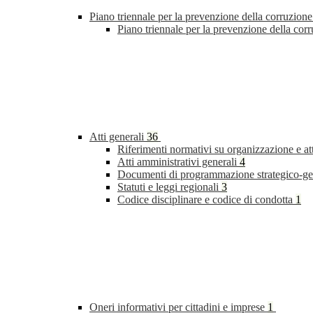
Piano triennale per la prevenzione della corruzione
Piano triennale per la prevenzione della cor
Atti generali
36
Riferimenti normativi su organizzazione e at
Atti amministrativi generali
4
Documenti di programmazione strategico-ge
Statuti e leggi regionali
3
Codice disciplinare e codice di condotta
1
Oneri informativi per cittadini e imprese
1