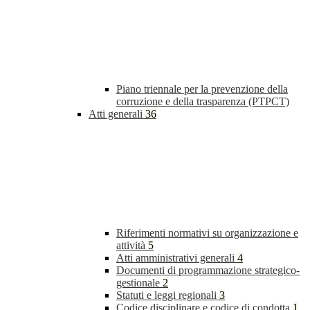
Piano triennale per la prevenzione della
corruzione e della trasparenza (PTPCT)
Atti generali
36
Riferimenti normativi su organizzazione e
attività
5
Atti amministrativi generali
4
Documenti di programmazione strategico-
gestionale
2
Statuti e leggi regionali
3
Codice disciplinare e codice di condotta
1