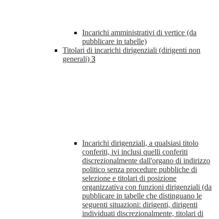
Incarichi amministrativi di vertice (da
pubblicare in tabelle)
Titolari di incarichi dirigenziali (dirigenti non
generali)
3
Incarichi dirigenziali, a qualsiasi titolo
conferiti, ivi inclusi quelli conferiti
discrezionalmente dall'organo di indirizzo
politico senza procedure pubbliche di
selezione e titolari di posizione
organizzativa con funzioni dirigenziali (da
pubblicare in tabelle che distinguano le
seguenti situazioni: dirigenti, dirigenti
individuati discrezionalmente, titolari di