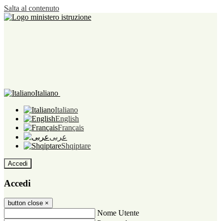
Salta al contenuto
Italiano
Italiano
English
Français
عربى
Shqiptare
Accedi
Accedi
button close
×
Nome Utente