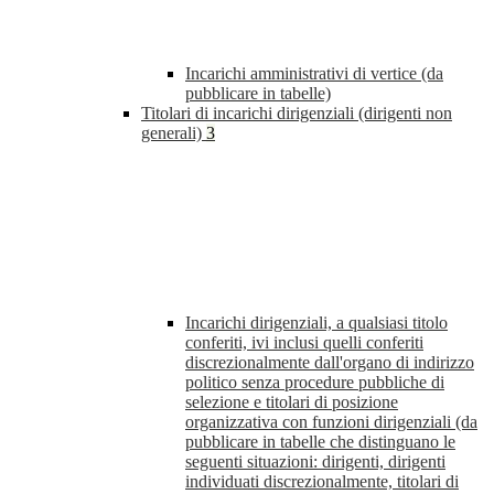
Incarichi amministrativi di vertice (da
pubblicare in tabelle)
Titolari di incarichi dirigenziali (dirigenti non
generali)
3
Incarichi dirigenziali, a qualsiasi titolo
conferiti, ivi inclusi quelli conferiti
discrezionalmente dall'organo di indirizzo
politico senza procedure pubbliche di
selezione e titolari di posizione
organizzativa con funzioni dirigenziali (da
pubblicare in tabelle che distinguano le
seguenti situazioni: dirigenti, dirigenti
individuati discrezionalmente, titolari di