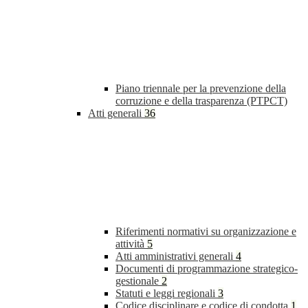
Piano triennale per la prevenzione della
corruzione e della trasparenza (PTPCT)
Atti generali
36
Riferimenti normativi su organizzazione e
attività
5
Atti amministrativi generali
4
Documenti di programmazione strategico-
gestionale
2
Statuti e leggi regionali
3
Codice disciplinare e codice di condotta
1