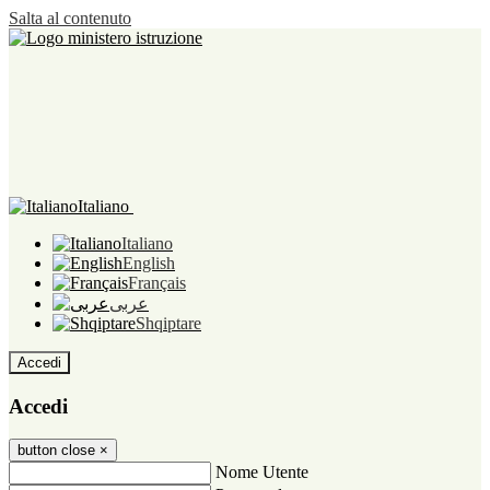
Salta al contenuto
Italiano
Italiano
English
Français
عربى
Shqiptare
Accedi
Accedi
button close
×
Nome Utente