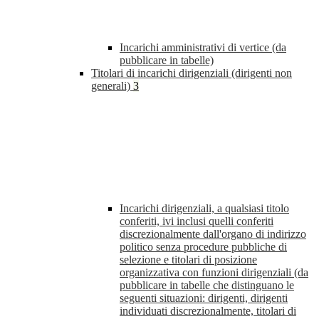
Incarichi amministrativi di vertice (da
pubblicare in tabelle)
Titolari di incarichi dirigenziali (dirigenti non
generali)
3
Incarichi dirigenziali, a qualsiasi titolo
conferiti, ivi inclusi quelli conferiti
discrezionalmente dall'organo di indirizzo
politico senza procedure pubbliche di
selezione e titolari di posizione
organizzativa con funzioni dirigenziali (da
pubblicare in tabelle che distinguano le
seguenti situazioni: dirigenti, dirigenti
individuati discrezionalmente, titolari di