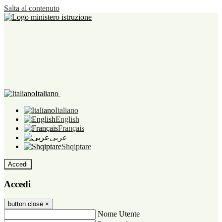
Salta al contenuto
Italiano
Italiano
English
Français
عربى
Shqiptare
Accedi
Accedi
button close
×
Nome Utente