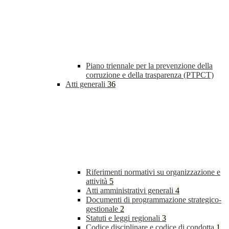
Piano triennale per la prevenzione della
corruzione e della trasparenza (PTPCT)
Atti generali
36
Riferimenti normativi su organizzazione e
attività
5
Atti amministrativi generali
4
Documenti di programmazione strategico-
gestionale
2
Statuti e leggi regionali
3
Codice disciplinare e codice di condotta
1