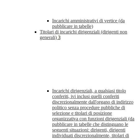
Incarichi amministrativi di vertice (da
pubblicare in tabelle)
Titolari di incarichi dirigenziali (dirigenti non
generali)
3
Incarichi dirigenziali, a qualsiasi titolo
conferiti, ivi inclusi quelli conferiti
discrezionalmente dall'organo di indirizzo
politico senza procedure pubbliche di
selezione e titolari di posizione
organizzativa con funzioni dirigenziali (da
pubblicare in tabelle che distinguano le
seguenti situazioni: dirigenti, dirigenti
individuati discrezionalmente, titolari di