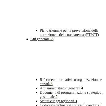
Piano triennale per la prevenzione della
corruzione e della trasparenza (PTPCT)
Atti generali
36
Riferimenti normativi su organizzazione e
attività
5
Atti amministrativi generali
4
Documenti di programmazione strategico-
gestionale
2
Statuti e leggi regionali
3
Codice disciplinare e codice di condotta
1