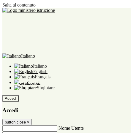
Salta al contenuto
Italiano
Italiano
English
Français
عربى
Shqiptare
Accedi
Accedi
button close
×
Nome Utente