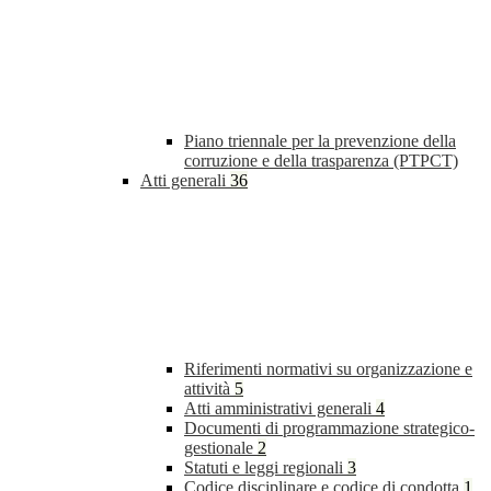
Piano triennale per la prevenzione della
corruzione e della trasparenza (PTPCT)
Atti generali
36
Riferimenti normativi su organizzazione e
attività
5
Atti amministrativi generali
4
Documenti di programmazione strategico-
gestionale
2
Statuti e leggi regionali
3
Codice disciplinare e codice di condotta
1