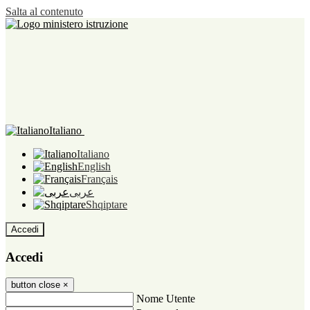
Salta al contenuto
Italiano
Italiano
English
Français
عربى
Shqiptare
Accedi
Accedi
button close
×
Nome Utente