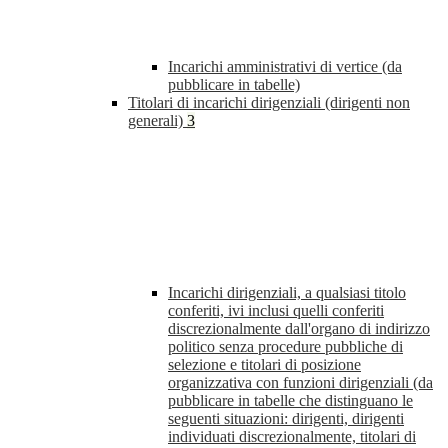
Incarichi amministrativi di vertice (da
pubblicare in tabelle)
Titolari di incarichi dirigenziali (dirigenti non
generali)
3
Incarichi dirigenziali, a qualsiasi titolo
conferiti, ivi inclusi quelli conferiti
discrezionalmente dall'organo di indirizzo
politico senza procedure pubbliche di
selezione e titolari di posizione
organizzativa con funzioni dirigenziali (da
pubblicare in tabelle che distinguano le
seguenti situazioni: dirigenti, dirigenti
individuati discrezionalmente, titolari di