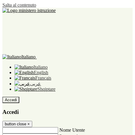
Salta al contenuto
Italiano
Italiano
English
Français
عربى
Shqiptare
Accedi
Accedi
button close
×
Nome Utente