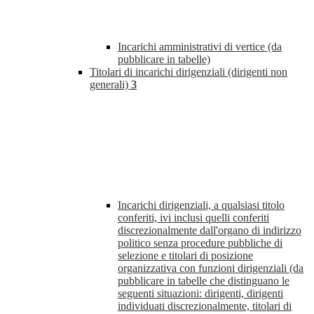
Incarichi amministrativi di vertice (da
pubblicare in tabelle)
Titolari di incarichi dirigenziali (dirigenti non
generali)
3
Incarichi dirigenziali, a qualsiasi titolo
conferiti, ivi inclusi quelli conferiti
discrezionalmente dall'organo di indirizzo
politico senza procedure pubbliche di
selezione e titolari di posizione
organizzativa con funzioni dirigenziali (da
pubblicare in tabelle che distinguano le
seguenti situazioni: dirigenti, dirigenti
individuati discrezionalmente, titolari di