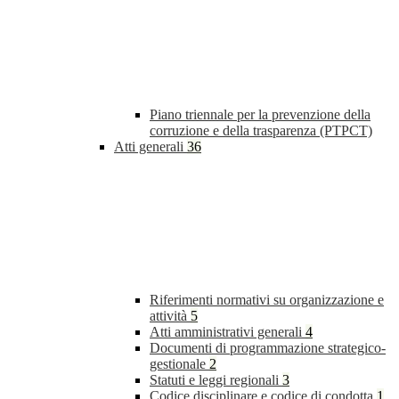
Piano triennale per la prevenzione della
corruzione e della trasparenza (PTPCT)
Atti generali
36
Riferimenti normativi su organizzazione e
attività
5
Atti amministrativi generali
4
Documenti di programmazione strategico-
gestionale
2
Statuti e leggi regionali
3
Codice disciplinare e codice di condotta
1