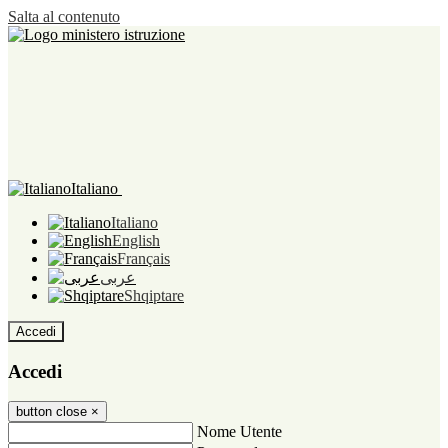
Salta al contenuto
Italiano
Italiano
English
Français
عربى
Shqiptare
Accedi
Accedi
button close
×
Nome Utente