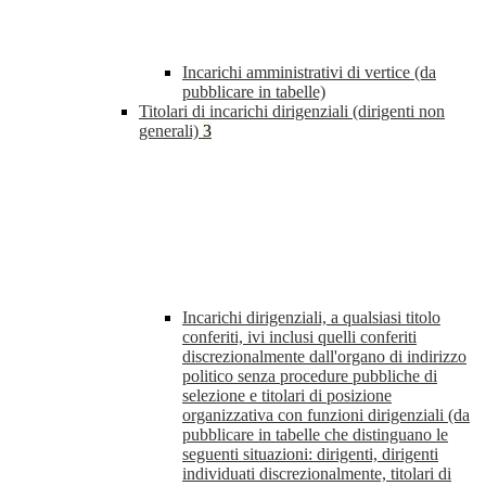
Incarichi amministrativi di vertice (da
pubblicare in tabelle)
Titolari di incarichi dirigenziali (dirigenti non
generali)
3
Incarichi dirigenziali, a qualsiasi titolo
conferiti, ivi inclusi quelli conferiti
discrezionalmente dall'organo di indirizzo
politico senza procedure pubbliche di
selezione e titolari di posizione
organizzativa con funzioni dirigenziali (da
pubblicare in tabelle che distinguano le
seguenti situazioni: dirigenti, dirigenti
individuati discrezionalmente, titolari di