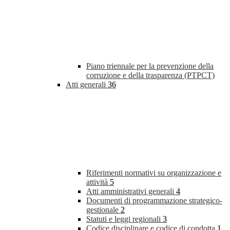
Piano triennale per la prevenzione della
corruzione e della trasparenza (PTPCT)
Atti generali
36
Riferimenti normativi su organizzazione e
attività
5
Atti amministrativi generali
4
Documenti di programmazione strategico-
gestionale
2
Statuti e leggi regionali
3
Codice disciplinare e codice di condotta
1