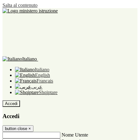
Salta al contenuto
Italiano
Italiano
English
Français
عربى
Shqiptare
Accedi
Accedi
button close
×
Nome Utente