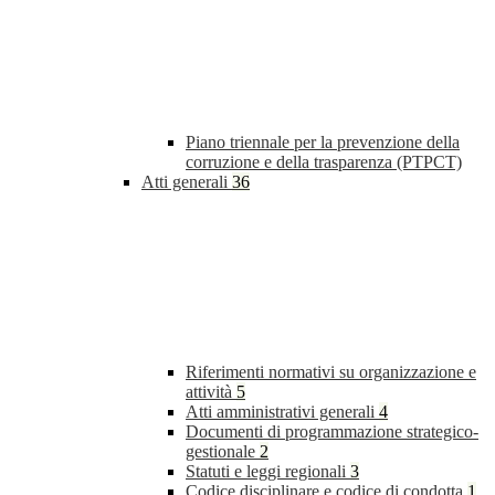
Piano triennale per la prevenzione della
corruzione e della trasparenza (PTPCT)
Atti generali
36
Riferimenti normativi su organizzazione e
attività
5
Atti amministrativi generali
4
Documenti di programmazione strategico-
gestionale
2
Statuti e leggi regionali
3
Codice disciplinare e codice di condotta
1