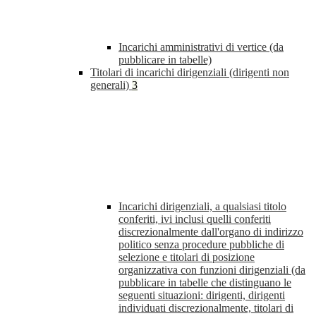
Incarichi amministrativi di vertice (da
pubblicare in tabelle)
Titolari di incarichi dirigenziali (dirigenti non
generali)
3
Incarichi dirigenziali, a qualsiasi titolo
conferiti, ivi inclusi quelli conferiti
discrezionalmente dall'organo di indirizzo
politico senza procedure pubbliche di
selezione e titolari di posizione
organizzativa con funzioni dirigenziali (da
pubblicare in tabelle che distinguano le
seguenti situazioni: dirigenti, dirigenti
individuati discrezionalmente, titolari di