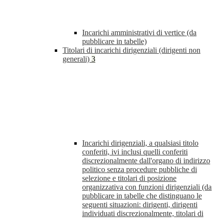
Incarichi amministrativi di vertice (da
pubblicare in tabelle)
Titolari di incarichi dirigenziali (dirigenti non
generali)
3
Incarichi dirigenziali, a qualsiasi titolo
conferiti, ivi inclusi quelli conferiti
discrezionalmente dall'organo di indirizzo
politico senza procedure pubbliche di
selezione e titolari di posizione
organizzativa con funzioni dirigenziali (da
pubblicare in tabelle che distinguano le
seguenti situazioni: dirigenti, dirigenti
individuati discrezionalmente, titolari di