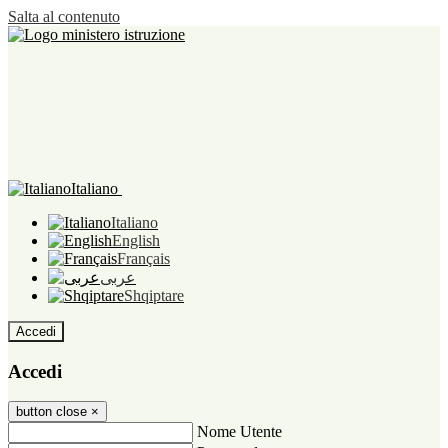
Salta al contenuto
Italiano
Italiano
English
Français
عربى
Shqiptare
Accedi
Accedi
button close
×
Nome Utente