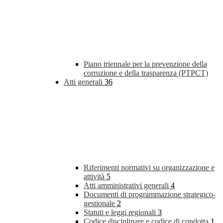
Piano triennale per la prevenzione della
corruzione e della trasparenza (PTPCT)
Atti generali
36
Riferimenti normativi su organizzazione e
attività
5
Atti amministrativi generali
4
Documenti di programmazione strategico-
gestionale
2
Statuti e leggi regionali
3
Codice disciplinare e codice di condotta
1