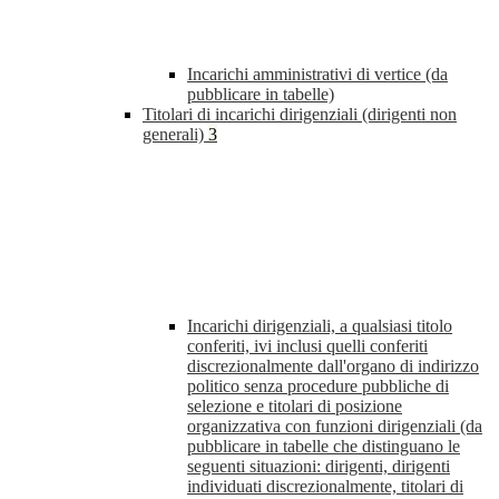
Incarichi amministrativi di vertice (da
pubblicare in tabelle)
Titolari di incarichi dirigenziali (dirigenti non
generali)
3
Incarichi dirigenziali, a qualsiasi titolo
conferiti, ivi inclusi quelli conferiti
discrezionalmente dall'organo di indirizzo
politico senza procedure pubbliche di
selezione e titolari di posizione
organizzativa con funzioni dirigenziali (da
pubblicare in tabelle che distinguano le
seguenti situazioni: dirigenti, dirigenti
individuati discrezionalmente, titolari di