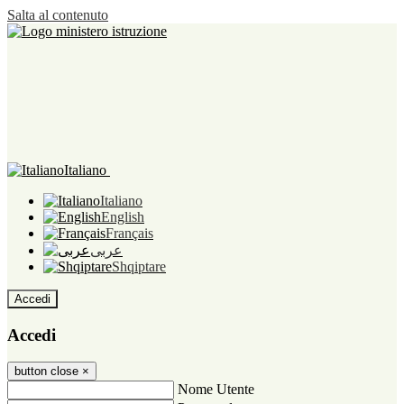
Salta al contenuto
Italiano
Italiano
English
Français
عربى
Shqiptare
Accedi
Accedi
button close
×
Nome Utente