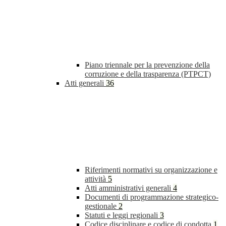
Piano triennale per la prevenzione della
corruzione e della trasparenza (PTPCT)
Atti generali
36
Riferimenti normativi su organizzazione e
attività
5
Atti amministrativi generali
4
Documenti di programmazione strategico-
gestionale
2
Statuti e leggi regionali
3
Codice disciplinare e codice di condotta
1