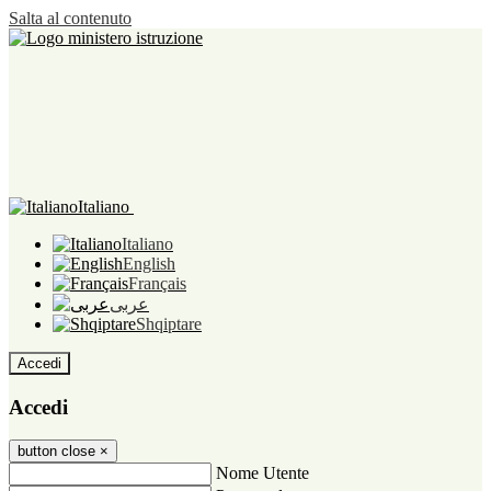
Salta al contenuto
Italiano
Italiano
English
Français
عربى
Shqiptare
Accedi
Accedi
button close
×
Nome Utente