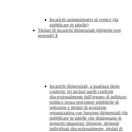
Incarichi amministrativi di vertice (da
pubblicare in tabelle)
Titolari di incarichi dirigenziali (dirigenti non
generali)
3
Incarichi dirigenziali, a qualsiasi titolo
conferiti, ivi inclusi quelli conferiti
discrezionalmente dall'organo di indirizzo
politico senza procedure pubbliche di
selezione e titolari di posizione
organizzativa con funzioni dirigenziali (da
pubblicare in tabelle che distinguano le
seguenti situazioni: dirigenti, dirigenti
individuati discrezionalmente, titolari di