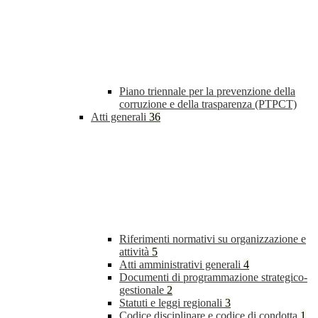
Piano triennale per la prevenzione della
corruzione e della trasparenza (PTPCT)
Atti generali
36
Riferimenti normativi su organizzazione e
attività
5
Atti amministrativi generali
4
Documenti di programmazione strategico-
gestionale
2
Statuti e leggi regionali
3
Codice disciplinare e codice di condotta
1