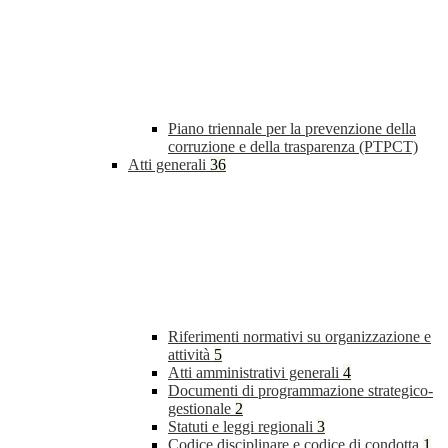
Piano triennale per la prevenzione della
corruzione e della trasparenza (PTPCT)
Atti generali
36
Riferimenti normativi su organizzazione e
attività
5
Atti amministrativi generali
4
Documenti di programmazione strategico-
gestionale
2
Statuti e leggi regionali
3
Codice disciplinare e codice di condotta
1