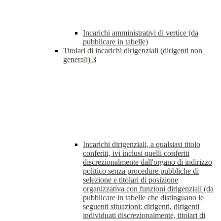
Incarichi amministrativi di vertice (da
pubblicare in tabelle)
Titolari di incarichi dirigenziali (dirigenti non
generali)
3
Incarichi dirigenziali, a qualsiasi titolo
conferiti, ivi inclusi quelli conferiti
discrezionalmente dall'organo di indirizzo
politico senza procedure pubbliche di
selezione e titolari di posizione
organizzativa con funzioni dirigenziali (da
pubblicare in tabelle che distinguano le
seguenti situazioni: dirigenti, dirigenti
individuati discrezionalmente, titolari di