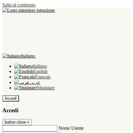
Salta al contenuto
Italiano
Italiano
English
Français
عربى
Shqiptare
Accedi
Accedi
button close
×
Nome Utente