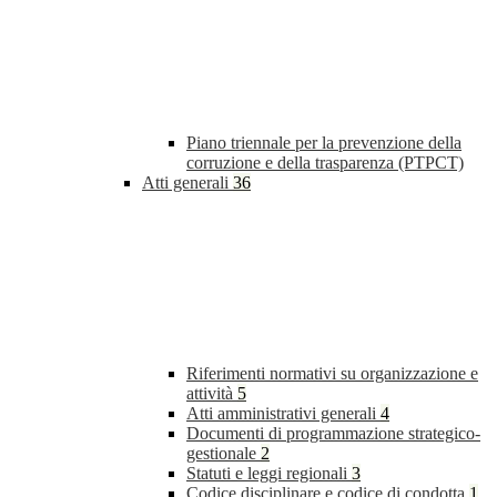
Piano triennale per la prevenzione della
corruzione e della trasparenza (PTPCT)
Atti generali
36
Riferimenti normativi su organizzazione e
attività
5
Atti amministrativi generali
4
Documenti di programmazione strategico-
gestionale
2
Statuti e leggi regionali
3
Codice disciplinare e codice di condotta
1