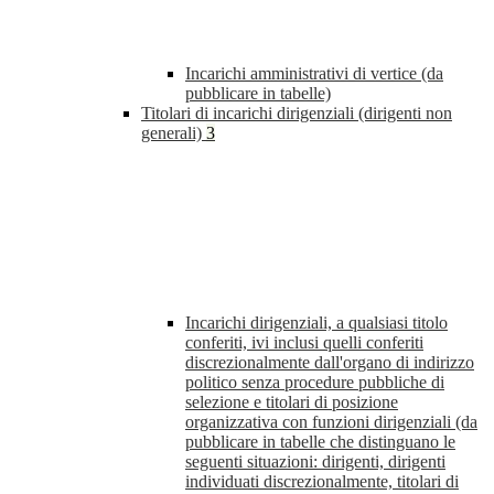
Incarichi amministrativi di vertice (da
pubblicare in tabelle)
Titolari di incarichi dirigenziali (dirigenti non
generali)
3
Incarichi dirigenziali, a qualsiasi titolo
conferiti, ivi inclusi quelli conferiti
discrezionalmente dall'organo di indirizzo
politico senza procedure pubbliche di
selezione e titolari di posizione
organizzativa con funzioni dirigenziali (da
pubblicare in tabelle che distinguano le
seguenti situazioni: dirigenti, dirigenti
individuati discrezionalmente, titolari di