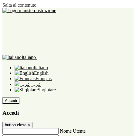
Salta al contenuto
Italiano
Italiano
English
Français
عربى
Shqiptare
Accedi
Accedi
button close
×
Nome Utente