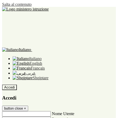
Salta al contenuto
Italiano
Italiano
English
Français
عربى
Shqiptare
Accedi
Accedi
button close
×
Nome Utente