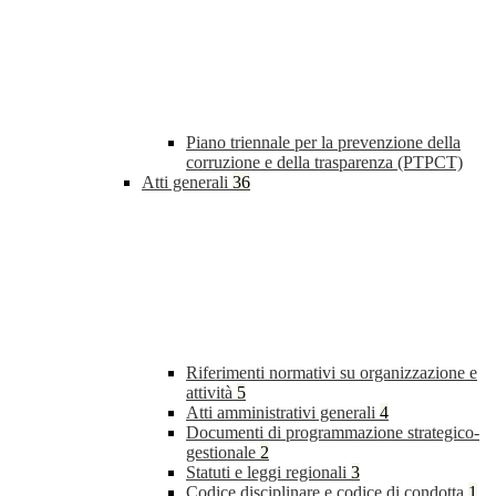
Piano triennale per la prevenzione della
corruzione e della trasparenza (PTPCT)
Atti generali
36
Riferimenti normativi su organizzazione e
attività
5
Atti amministrativi generali
4
Documenti di programmazione strategico-
gestionale
2
Statuti e leggi regionali
3
Codice disciplinare e codice di condotta
1