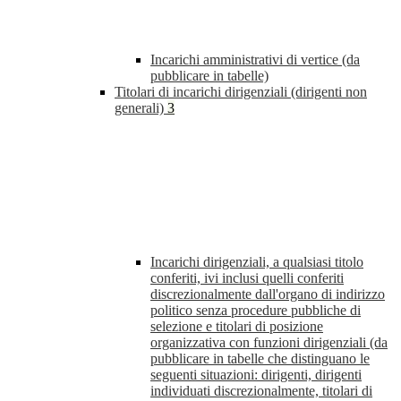
Incarichi amministrativi di vertice (da
pubblicare in tabelle)
Titolari di incarichi dirigenziali (dirigenti non
generali)
3
Incarichi dirigenziali, a qualsiasi titolo
conferiti, ivi inclusi quelli conferiti
discrezionalmente dall'organo di indirizzo
politico senza procedure pubbliche di
selezione e titolari di posizione
organizzativa con funzioni dirigenziali (da
pubblicare in tabelle che distinguano le
seguenti situazioni: dirigenti, dirigenti
individuati discrezionalmente, titolari di