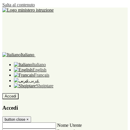
Salta al contenuto
Italiano
Italiano
English
Français
عربى
Shqiptare
Accedi
Accedi
button close
×
Nome Utente