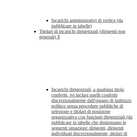
Incarichi amministrativi di vertice (da
pubblicare in tabelle)
Titolari di incarichi dirigenziali (dirigenti non
generali)
3
Incarichi dirigenziali, a qualsiasi titolo
conferiti, ivi inclusi quelli conferiti
discrezionalmente dall'organo di indirizzo
politico senza procedure pubbliche di
selezione e titolari di posizione
organizzativa con funzioni dirigenziali (da
pubblicare in tabelle che distinguano le
seguenti situazioni: dirigenti, dirigenti
individuati discrezionalmente, titolari di