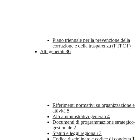
Piano triennale per la prevenzione della
corruzione e della trasparenza (PTPCT)
Atti generali
36
Riferimenti normativi su organizzazione e
attività
5
Atti amministrativi generali
4
Documenti di programmazione strategico-
gestionale
2
Statuti e leggi regionali
3
Codice disciplinare e codice di condotta
1